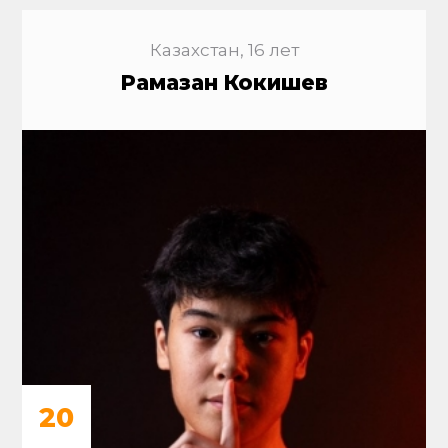
Казахстан, 16 лет
Рамазан Кокишев
20