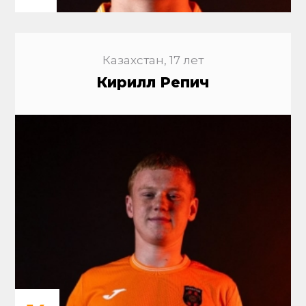
Казахстан, 17 лет
Кирилл Репич