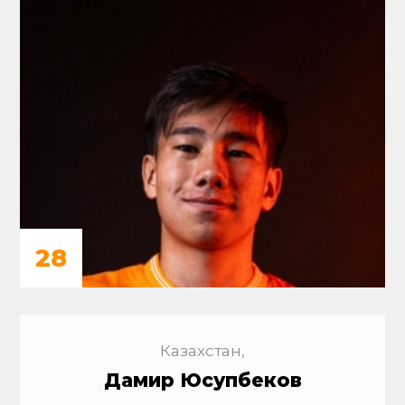
28
Казахстан,
Дамир Юсупбеков