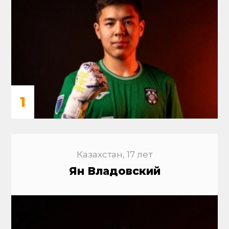
1
Казахстан, 17 лет
Ян Владовский