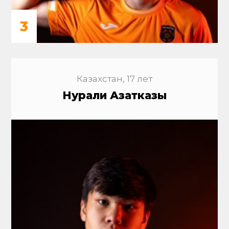
3
Казахстан, 17 лет
Нурали Азатказы