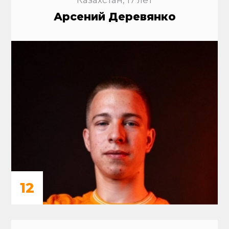
Казахстан, 17 лет
Арсений Деревянко
12