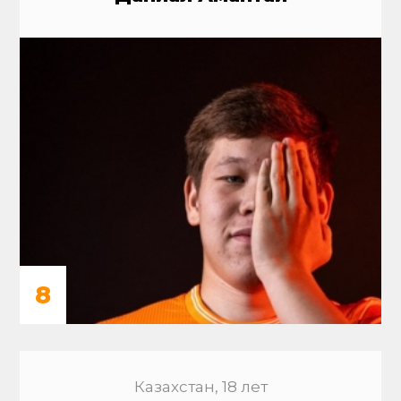
8
Казахстан, 18 лет