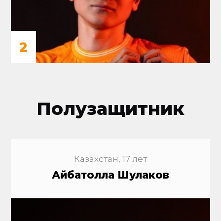
2
Полузащитник
Казахстан, 17 лет
Айбатолла Шулаков