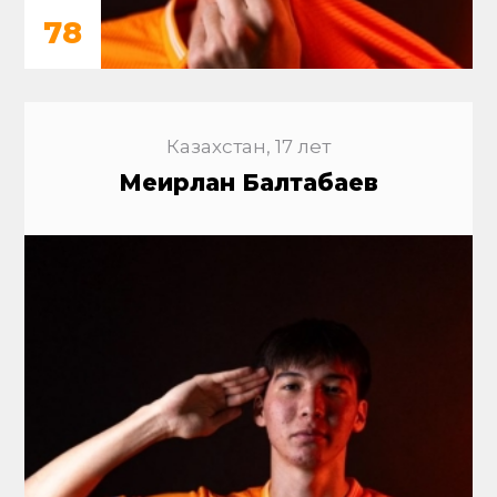
78
Казахстан, 17 лет
Меирлан Балтабаев