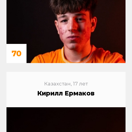
70
Казахстан, 17 лет
Кирилл Ермаков