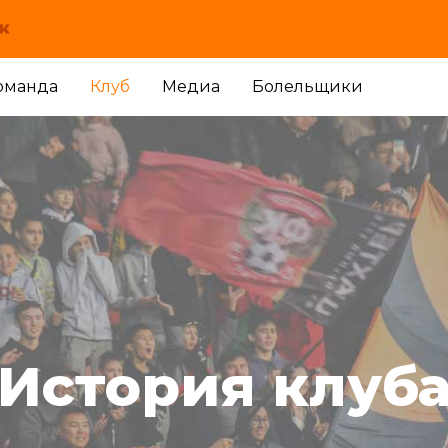
оманда
Клуб
Медиа
Болельщики
История клуб