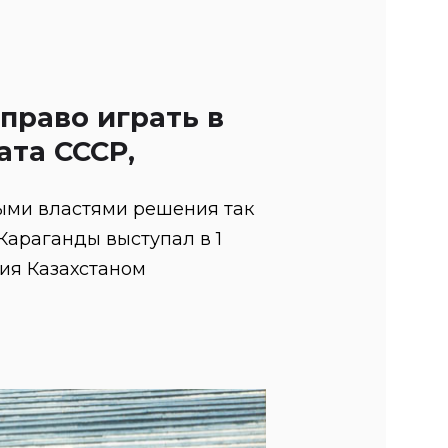
 право играть в
та СССР,
ыми властями решения так
 Караганды выступал в 1
ния Казахстаном