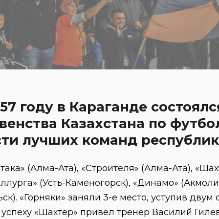
957 году в Караганде состоял
венства Казахстана по футбо
ти лучших команд республик
така» (Алма-Ата), «Строителя» (Алма-Ата), «Шах
ллурга» (Усть-Каменогорск), «Динамо» (Акмоли
ьск). «Горняки» заняли 3-е место, уступив дву
 успеху «Шахтер» привел тренер Василий Гиле