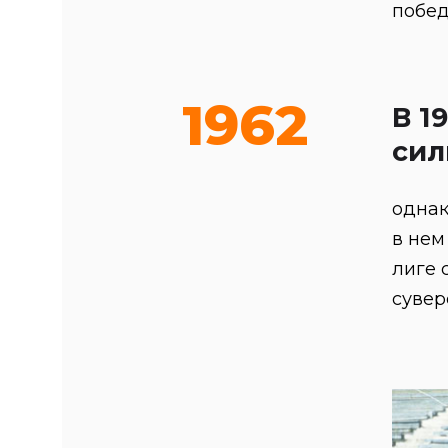
побед
1962
В 1
сил
однак
в нем
лиге 
сувер