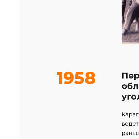
1958
Пер
обл
уго
Караг
ведет
раньш