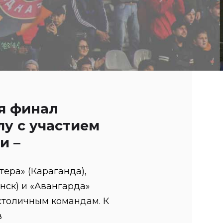
ся финал
лу с участием
и –
тера» (Караганда),
нск) и «Авангарда»
м столичным командам. К
в