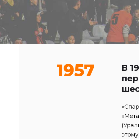
1957
В 1
пер
шес
«Спар
«Мета
(Урал
этому