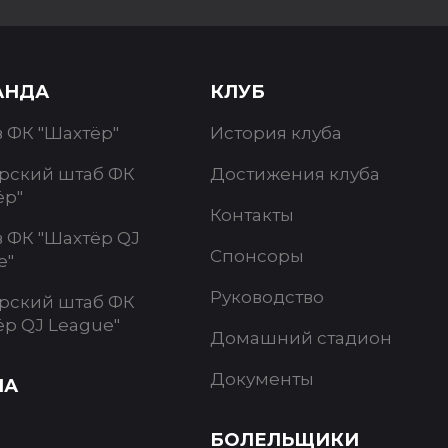
АНДА
КЛУБ
в ФК "Шахтёр"
История клуба
рский штаб ФК
Достижения клуба
ёр"
Контакты
в ФК "Шахтёр QJ
Спонсоры
e"
Руководство
рский штаб ФК
ёр QJ League"
Домашний стадион
Документы
ИА
БОЛЕЛЬЩИКИ