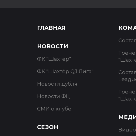
ГЛАВНАЯ
КОМ
Соста
НОВОСТИ
Трене
ФК "Шахтёр"
"Шахт
ФК "Шахтёр QJ Лига"
Соста
Leagu
Новости дубля
Трене
Новости ФЦ
"Шахт
СМИ о клубе
МЕД
СЕЗОН
Видео