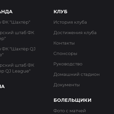
АНДА
КЛУБ
в ФК "Шахтёр"
История клуба
рский штаб ФК
Достижения клуба
ёр"
Контакты
в ФК "Шахтёр QJ
Спонсоры
e"
Руководство
рский штаб ФК
ёр QJ League"
Домашний стадион
Документы
ИА
БОЛЕЛЬЩИКИ
Фото с матчей