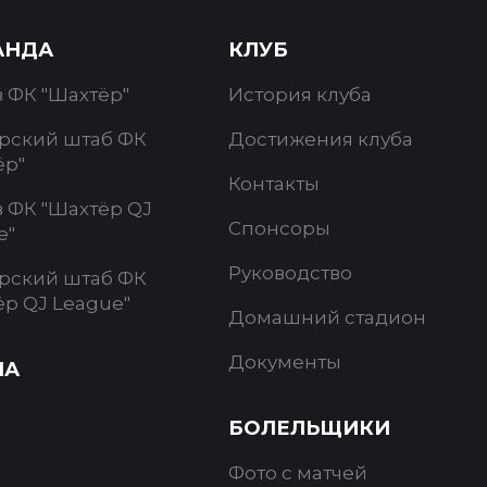
АНДА
КЛУБ
в ФК "Шахтёр"
История клуба
рский штаб ФК
Достижения клуба
ёр"
Контакты
в ФК "Шахтёр QJ
Спонсоры
e"
Руководство
рский штаб ФК
ёр QJ League"
Домашний стадион
Документы
ИА
БОЛЕЛЬЩИКИ
Фото с матчей