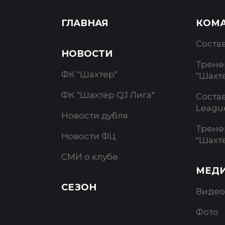
ГЛАВНАЯ
КОМ
Соста
НОВОСТИ
Трене
ФК "Шахтёр"
"Шахт
ФК "Шахтёр QJ Лига"
Соста
Leagu
Новости дубля
Трене
Новости ФЦ
"Шахт
СМИ о клубе
МЕД
СЕЗОН
Видео
Фото