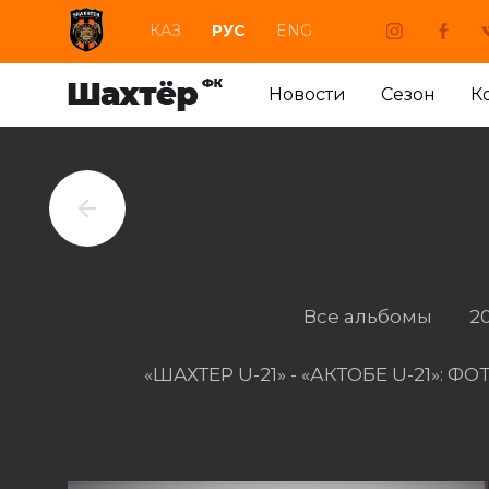
КАЗ
РУС
ENG
Новости
Сезон
К
Все альбомы
2
«ШАХТЕР U-21» - «АКТОБЕ U-21»: 