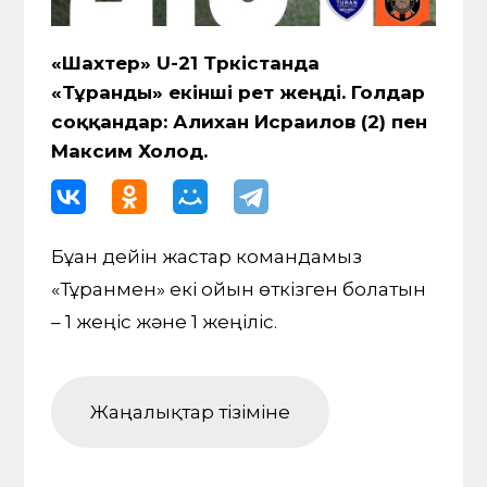
«Шахтер» U-21 Түркістанда
«Тұранды» екінші рет жеңді. Голдар
соққандар: Алихан Исраилов (2) пен
Максим Холод.
Бұған дейін жастар командамыз
«Тұранмен» екі ойын өткізген болатын
– 1 жеңіс және 1 жеңіліс.
Жаңалықтар тізіміне