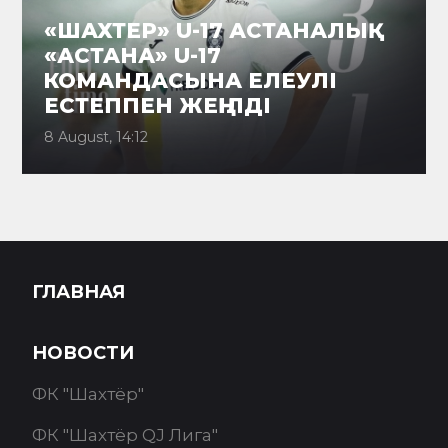
«ШАХТЕР» U-17 АСТАНАЛЫҚ
«АСТАНА» U-17
КОМАНДАСЫНА ЕЛЕУЛІ
ЕСТЕППЕН ЖЕҢІЛДІ
8 August, 14:12
ГЛАВНАЯ
НОВОСТИ
ФК "Шахтёр"
ФК "Шахтёр QJ Лига"