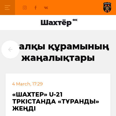
Қосалқы құрамының
жаңалықтары
4 March, 17:29
«ШАХТЕР» U-21
ТҮРКІСТАНДА «ТҰРАНДЫ»
ЖЕҢДІ