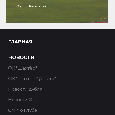
Басқару
ГЛАВНАЯ
Оқу
НОВОСТИ
ФК "Шахтёр"
ФК "Шахтёр QJ Лига"
Новости дубля
Новости ФЦ
СМИ о клубе
Документы