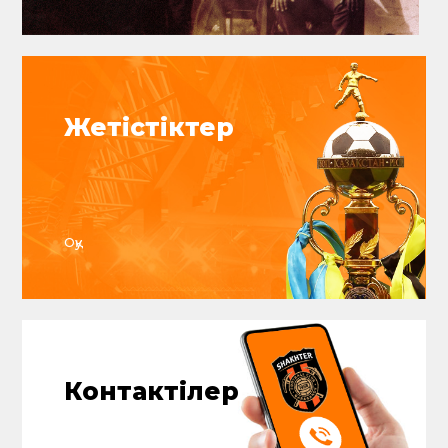
Chronology
Клубтың
тарихы
1958
>
2026