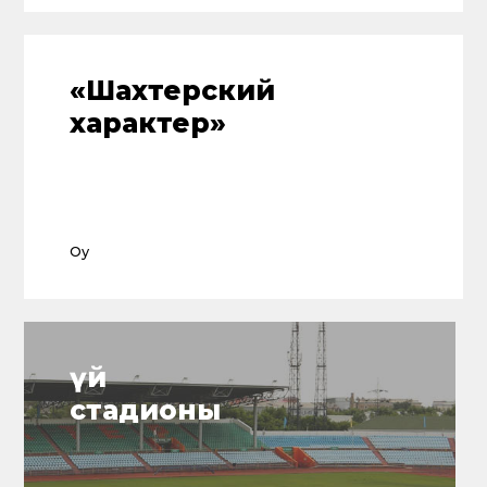
Спонсорлар
Оқу