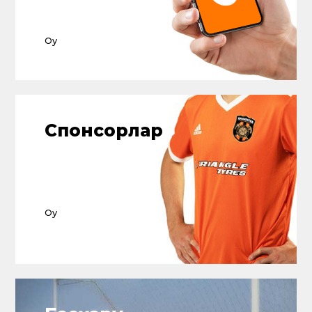
Жетістіктер
Оқу