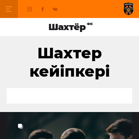
Шахтер
кейіпкері