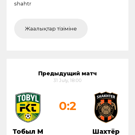
shahtr
Жаңалықтар тізіміне
Предыдущий матч
31 July, 18:00
0:2
Тобыл М
Шахтёр