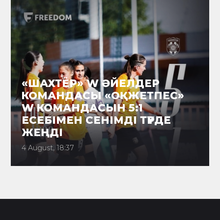
«ШАХТЁР» W ӘЙЕЛДЕР
КОМАНДАСЫ «ОҚЖЕТПЕС»
W КОМАНДАСЫН 5:1
ЕСЕБІМЕН СЕНІМДІ ТҮРДЕ
ЖЕҢДІ
4 August, 18:37