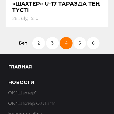
«ШАХТЕР» U-17 ТАРАЗДА ТЕҢ
ТҮСТІ
26 July, 15:10
Бет
2
3
4
5
6
ГЛАВНАЯ
НОВОСТИ
ФК "Шахтёр"
ФК "Шахтёр QJ Лига"
Новости дубля