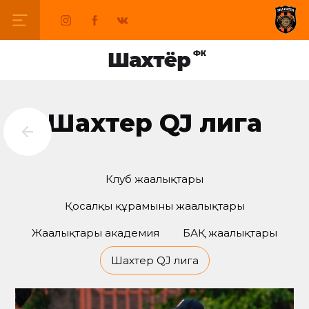
Шахтер QJ лига
Клуб жаңалықтары
Қосалқы құрамының жаңалықтары
Жаңалықтары академия
БАҚ жаңалықтары
Шахтер QJ лига