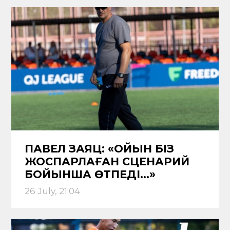
ПАВЕЛ ЗАЯЦ: «ОЙЫН БІЗ
ЖОСПАРЛАҒАН СЦЕНАРИЙ
БОЙЫНША ӨТПЕДІ…»
26 July, 21:04