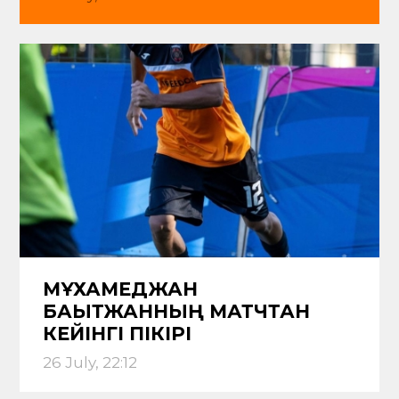
МҰХАМЕДЖАН
БАҚЫТЖАННЫҢ МАТЧТАН
КЕЙІНГІ ПІКІРІ
26 July, 22:12