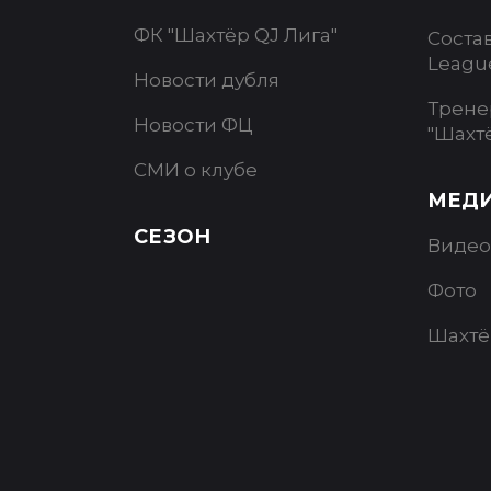
ФК "Шахтёр QJ Лига"
Соста
Leagu
Новости дубля
Трене
Новости ФЦ
"Шахт
СМИ о клубе
МЕД
СЕЗОН
Видео
Фото
Шахтё