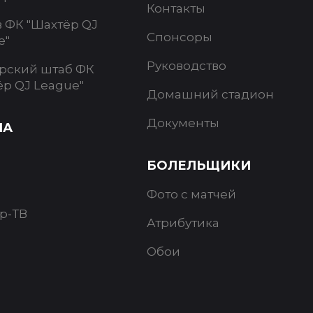
Контакты
в ФК "Шахтёр QJ
Спонсоры
e"
Руководство
рский штаб ФК
ёр QJ League"
Домашний стадион
Документы
ИА
БОЛЕЛЬЩИКИ
Фото с матчей
р-ТВ
Атрибутика
Обои