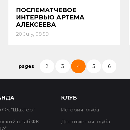
ПОСЛЕМАТЧЕВОЕ
ИНТЕРВЬЮ АРТЕМА
АЛЕКСЕЕВА
20 July, 08:59
pages
2
3
4
5
6
АНДА
КЛУБ
в ФК "Шахтёр"
История клуба
рский штаб ФК
Достижения клуба
ёр"