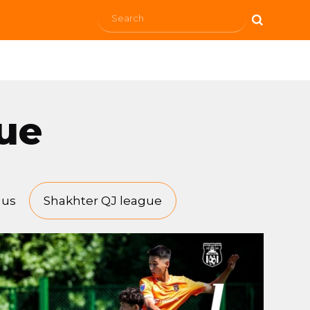
ue
 us
Shakhter QJ league