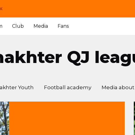
m
Club
Media
Fans
hakhter QJ leag
akhter Youth
Football academy
Media about