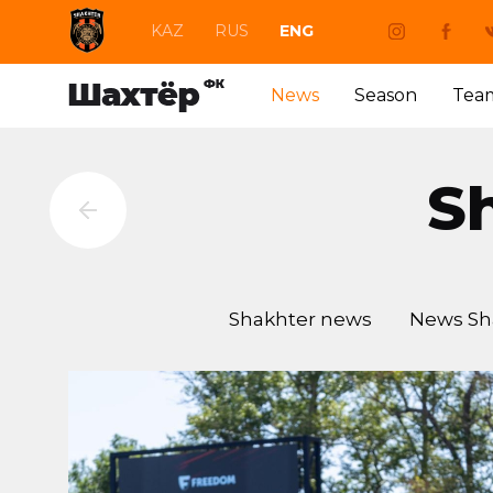
KAZ
RUS
ENG
News
Season
Tea
S
Shakhter news
News Sh