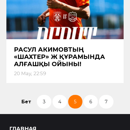
РАСУЛ АКИМОВТЫҢ
«ШАХТЕР» Ж ҚҰРАМЫНДА
АЛҒАШҚЫ ОЙЫНЫ!
20 May, 22:59
Бет
3
4
5
6
7
ГЛАВНАЯ