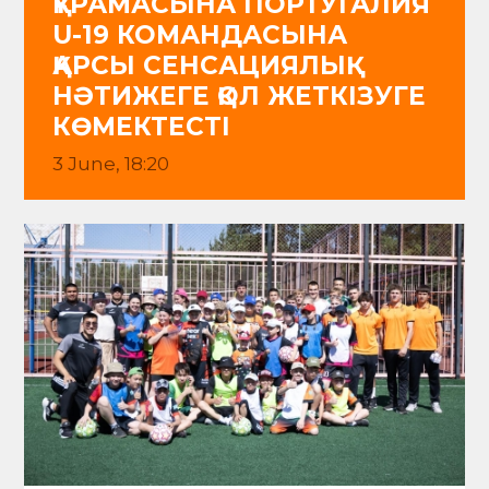
ҚҰРАМАСЫНА ПОРТУГАЛИЯ
U-19 КОМАНДАСЫНА
ҚАРСЫ СЕНСАЦИЯЛЫҚ
НӘТИЖЕГЕ ҚОЛ ЖЕТКІЗУГЕ
КӨМЕКТЕСТІ
3 June, 18:20