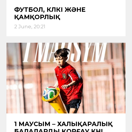
ФУТБОЛ, КҮЛКІ ЖӘНЕ
ҚАМҚОРЛЫҚ
2 June, 20:21
1 МАУСЫМ – ХАЛЫҚАРАЛЫҚ
БАЛАЛАРДЫ ҚОРҒАУ КҮНІ