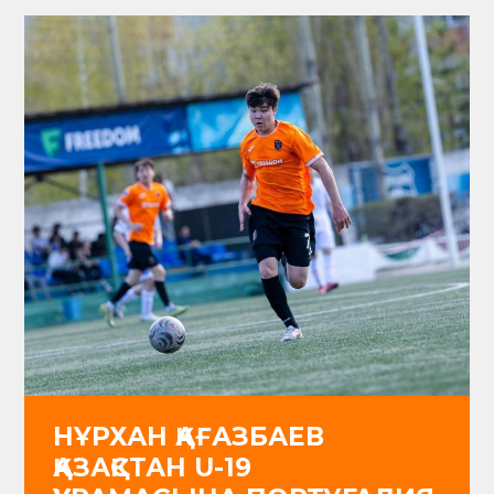
НҰРХАН ҚАҒАЗБАЕВ
ҚАЗАҚСТАН U-19