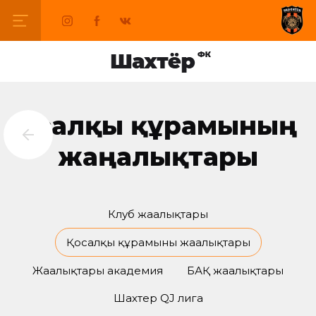
Қосалқы құрамының
жаңалықтары
Клуб жаңалықтары
Қосалқы құрамының жаңалықтары
Жаңалықтары академия
БАҚ жаңалықтары
Шахтер QJ лига