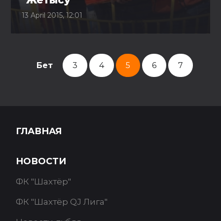
"Жетысу"
13 April 2015, 12:01
Бет
3
4
5
6
7
ГЛАВНАЯ
НОВОСТИ
ФК "Шахтёр"
ФК "Шахтёр QJ Лига"