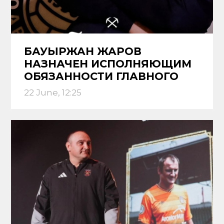
БАУЫРЖАН ЖАРОВ
НАЗНАЧЕН ИСПОЛНЯЮЩИМ
ОБЯЗАННОСТИ ГЛАВНОГО
ТРЕНЕРА ЖЕНСКОЙ
22 June, 12:25
КОМАНДЫ «ШАХТЕР»