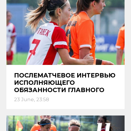
ПОСЛЕМАТЧЕВОЕ ИНТЕРВЬЮ
ИСПОЛНЯЮЩЕГО
ОБЯЗАННОСТИ ГЛАВНОГО
ТРЕНЕРА «ШАХТЕР» W
23 June, 23:58
БАУЫРЖАНА ЖАРОВА