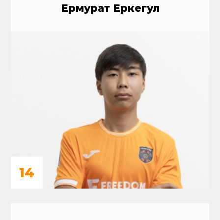
Ермурат Еркегул
14