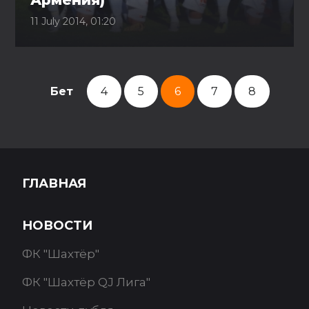
Армения)
11 July 2014, 01:20
Бет
4
5
6
7
8
ГЛАВНАЯ
НОВОСТИ
ФК "Шахтёр"
ФК "Шахтёр QJ Лига"