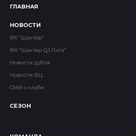
ГЛАВНАЯ
НОВОСТИ
ФК "Шахтёр"
ФК "Шахтёр QJ Лига"
Новости дубля
Новости ФЦ
СМИ о клубе
СЕЗОН