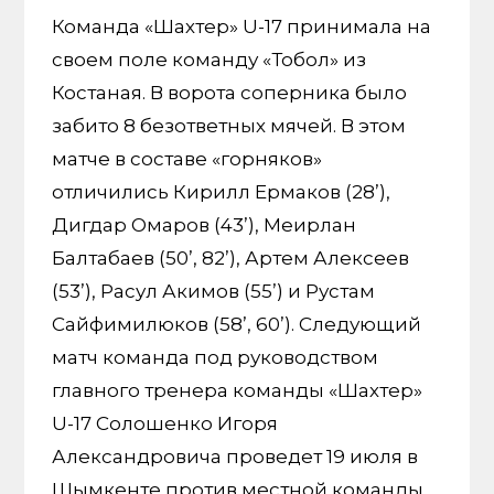
Команда «Шахтер» U-17 принимала на
своем поле команду «Тобол» из
Костаная. В ворота соперника было
забито 8 безответных мячей. В этом
матче в составе «горняков»
отличились Кирилл Ермаков (28’),
Дигдар Омаров (43’), Меирлан
Балтабаев (50’, 82’), Артем Алексеев
(53’), Расул Акимов (55’) и Рустам
Сайфимилюков (58’, 60’). Следующий
матч команда под руководством
главного тренера команды «Шахтер»
U-17 Солошенко Игоря
Александровича проведет 19 июля в
Шымкенте против местной команды