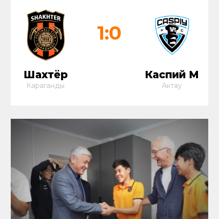
1:0
Шахтёр
Каспий М
Караганды
Актау