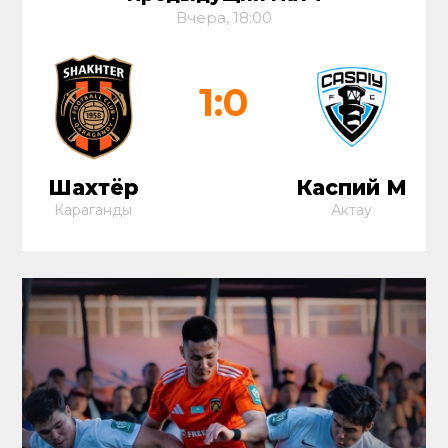
Вчера, 18:00
1:0
Шахтёр
Каспий М
Караганды
Актау