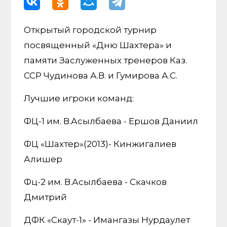
Открытый городской турнир
посвященный «Дню Шахтера» и
памяти Заслуженных тренеров Каз.
ССР Чудинова А.В. и Гумирова А.С.
Лучшие игроки команд:
ФЦ-1 им. В.Асылбаева - Ершов Даниил
ФЦ «Шахтер»(2013)- Кинжигалиев
Алишер
Фц-2 им. В.Асылбаева - Скачков
Дмитрий
ДФК «Скаут-1» - Имангазы Нурдаулет