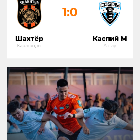
1:0
Шахтёр
Каспий М
Караганды
Актау