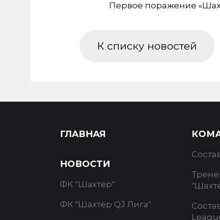
Первое поражение «Шахт
К списку новостей
ГЛАВНАЯ
КОМ
Соста
НОВОСТИ
Трене
ФК "Шахтёр"
"Шахт
ФК "Шахтёр QJ Лига"
Соста
Leagu