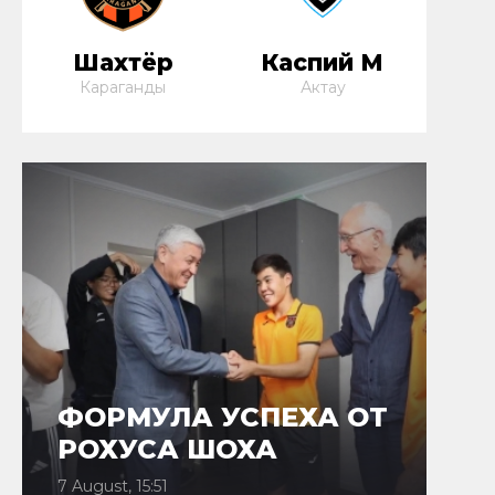
Шахтёр
Каспий М
Караганды
Актау
ФОРМУЛА УСПЕХА ОТ
РОХУСА ШОХА
7 August, 15:51