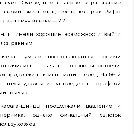
 счет. Очередное опасное вбрасывание
к серии рикошетов, после которых Рифат
равил мяч в сетку — 2:2.
анды имели хорошие возможности выйти
ался равным.
яева сумели воспользоваться своими
тличились в начале половины встречи.
ёр» продолжил активно идти вперед. На 66-й
мощным ударом из-за пределов штрафной
 минимума.
карагандинцы продолжали давление и
оперника, однако финальный свисток
пользу хозяев.