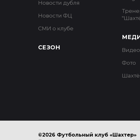
Новости дубля
Трене
Новости ФЦ
"Шахт
СМИ о клубе
МЕД
СЕЗОН
Видео
Фото
Шахтё
©2026 Футбольный клуб «Шахтер»