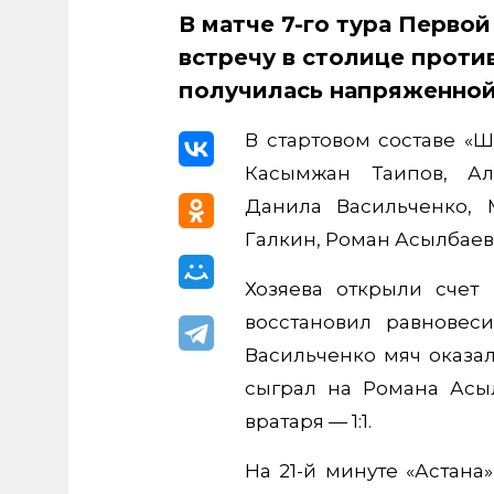
В матче 7-го тура Перво
встречу в столице проти
получилась напряженной
В стартовом составе «
Касымжан Таипов, Ал
Данила Васильченко, 
Галкин, Роман Асылбаев,
Хозяева открыли счет 
восстановил равновес
Васильченко мяч оказа
сыграл на Романа Асыл
вратаря — 1:1.
На 21-й минуте «Астан