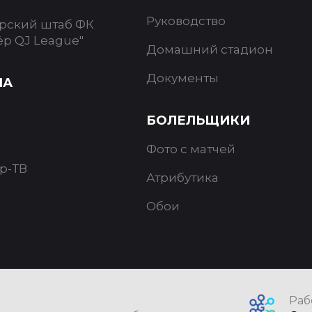
Руководство
рский штаб ФК
ёр QJ League"
Домашний стадион
Документы
ИА
БОЛЕЛЬЩИКИ
Фото с матчей
р-ТВ
Атрибутика
Обои
Раб