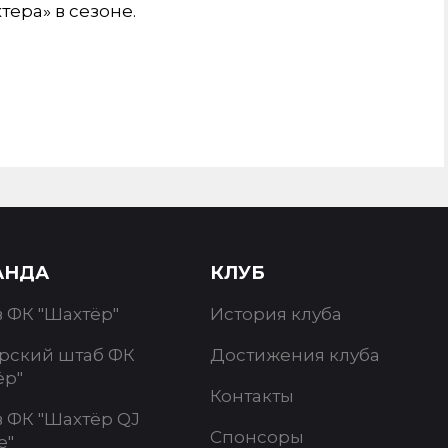
ера» в сезоне.
АНДА
КЛУБ
в ФК "Шахтёр"
История клуба
рский штаб ФК
Достижения клуба
ёр"
Контакты
в ФК "Шахтёр QJ
Спонсоры
e"