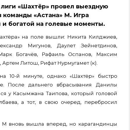
й лиги «Шахтёр» провел выездную
в команды «Астана» М. Игра
 и богатой на голевые моменты.
Шахтёра» на поле вышли: Никита Килджиев,
ександр Мигунов, Даулет Зейнетдинов,
Марк Богачёв, Рафаиль Оспанов, Максим
 Артем Литош, Рифат Нурмугамет (к).
на 10-й минуте, однако «Шахтёр» быстро
ие. После дальнего вбрасывания Данилы
лся у Касымжана Таипова, который головой
баева, а тот, в свою очеред, перебросил
а» М вновь вышла вперед, но карагандинцы