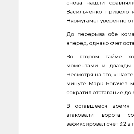
снова нашли сравняли
Васильченко привело 
Нурмугамет уверенно отп
До перерыва обе ком
вперед, однако счет ост
Во втором тайме хоз
моментами и дважды о
Несмотря на это, «Шахт
минуте Марк Богачёв 
сократил отставание до
В оставшееся время 
атаковали ворота с
зафиксировал счет 3:2 в 