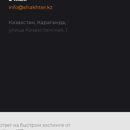
info@shakhter.kz
Казахстан, Караганда,
улица Казахстанская, 1
отает на быстром хостинге от