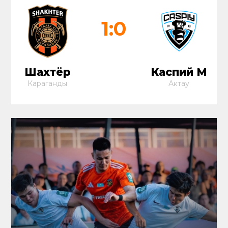
1:0
Шахтёр
Каспий М
Караганды
Актау