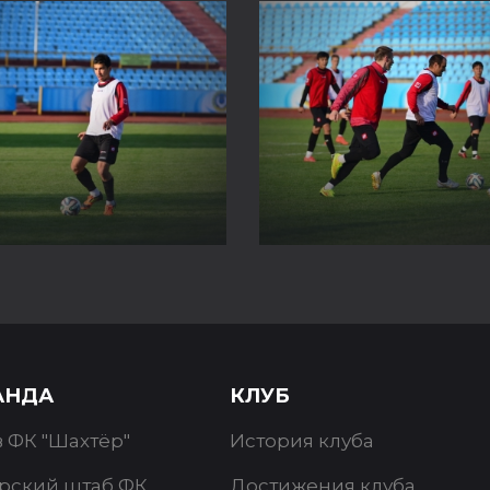
АНДА
КЛУБ
в ФК "Шахтёр"
История клуба
рский штаб ФК
Достижения клуба