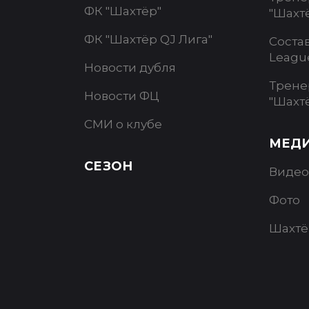
ФК "Шахтёр"
"Шахт
ФК "Шахтёр QJ Лига"
Соста
Leagu
Новости дубля
Трене
Новости ФЦ
"Шахт
СМИ о клубе
МЕД
СЕЗОН
Видео
Фото
Шахтё