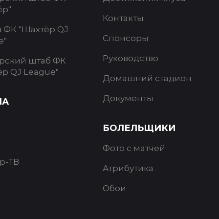
ёр"
Контакты
в ФК "Шахтёр QJ
Спонсоры
e"
Руководство
рский штаб ФК
ёр QJ League"
Домашний стадион
Документы
ИА
БОЛЕЛЬЩИКИ
Фото с матчей
р-ТВ
Атрибутика
Обои