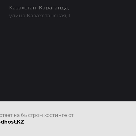
Казахстан, Караганда,
улица Казахстанская, 1
отает на быстром хостинге от
dhost.KZ