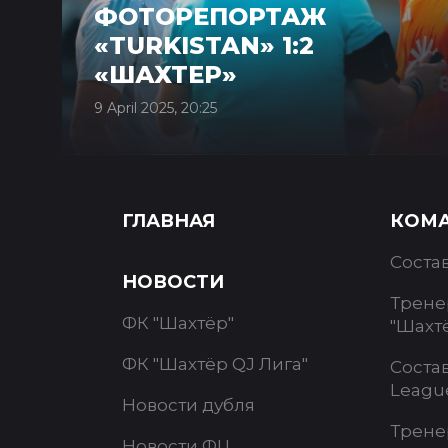
ФОТОРЕПОРТАЖ
«TURKISTAN» 1:2
«ШАХТЕР»
9 April 2025, 20:25
ГЛАВНАЯ
КОМ
Соста
НОВОСТИ
Трене
ФК "Шахтёр"
"Шахт
ФК "Шахтёр QJ Лига"
Соста
Leagu
Новости дубля
Трене
Новости ФЦ