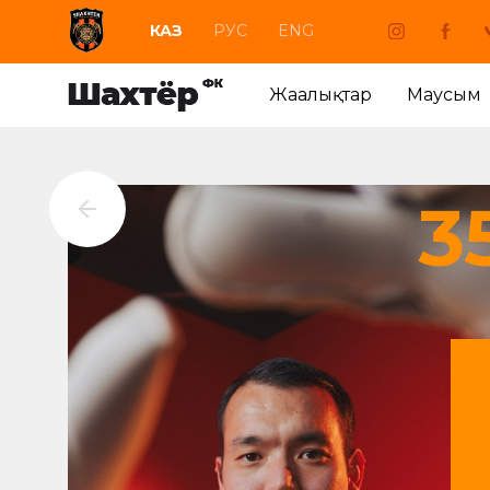
КАЗ
РУС
ENG
Жаңалықтар
Маусым
3