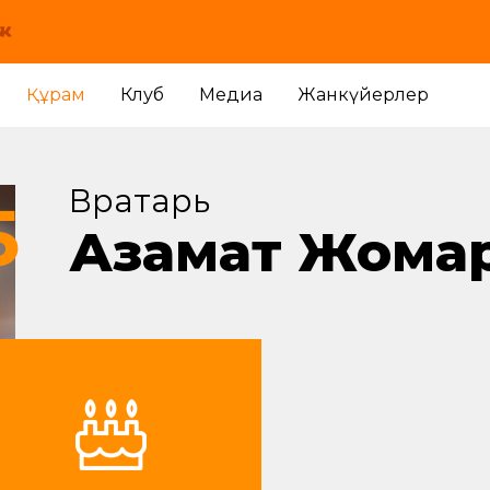
Құрам
Клуб
Медиа
Жанкүйерлер
Вратарь
5
Азамат Жома