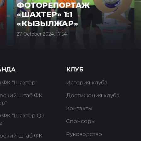
ФОТОРЕПОРТАЖ
«ШАХТЕР» 1:1
«КЫЗЫЛЖАР»
27 October 2024, 17:54
АНДА
КЛУБ
в ФК "Шахтёр"
История клуба
рский штаб ФК
Достижения клуба
ёр"
Контакты
в ФК "Шахтёр QJ
Спонсоры
e"
Руководство
рский штаб ФК