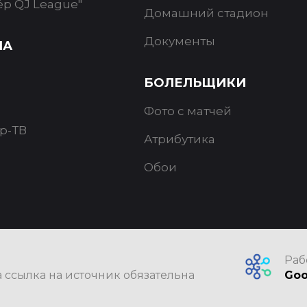
ёр QJ League"
Домашний стадион
Документы
ИА
БОЛЕЛЬЩИКИ
Фото с матчей
р-ТВ
Атрибутика
Обои
Раб
 ссылка на источник обязательна
Goo