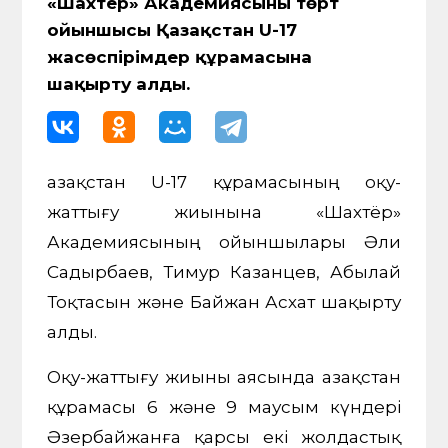
«Шахтёр» Академиясының төрт
ойыншысы Қазақстан U-17
жасөспірімдер құрамасына
шақырту алды.
Қазақстан U-17 құрамасының оқу-
жаттығу жиынына «Шахтёр»
Академиясының ойыншылары Әли
Садырбаев, Тимур Казанцев, Абылай
Тоқтасын және Байжан Асхат шақырту
алды.
Оқу-жаттығу жиыны аясында Қазақстан
құрамасы 6 және 9 маусым күндері
Әзербайжанға қарсы екі жолдастық