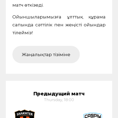
матч өткізеді.
Ойыншыларымызға ұлттық құрама
сапында сәттілік пен жеңісті ойындар
тілейміз!
Жаңалықтар тізіміне
Предыдущий матч
Thursday, 18:00