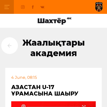
Жаңалықтары
академия
4 June, 08:15
ҚАЗАҚСТАН U-17
ҚҰРАМАСЫНА ШАҚЫРУ