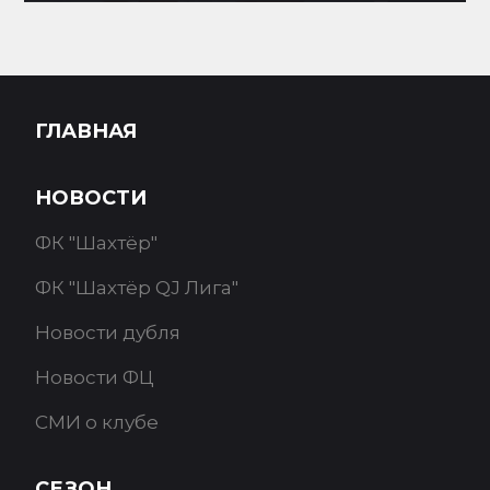
ГЛАВНАЯ
НОВОСТИ
ФК "Шахтёр"
ФК "Шахтёр QJ Лига"
Новости дубля
Новости ФЦ
СМИ о клубе
СЕЗОН