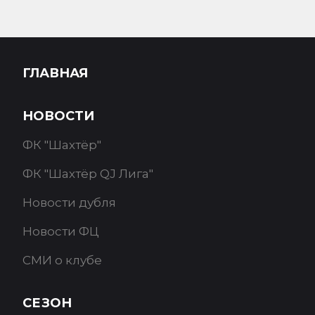
ГЛАВНАЯ
НОВОСТИ
ФК "Шахтёр"
ФК "Шахтёр QJ Лига"
Новости дубля
Новости ФЦ
СМИ о клубе
СЕЗОН