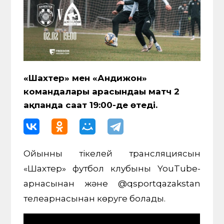
«Шахтер» мен «Андижон»
командалары арасындағы матч 2
ақпанда сағат 19:00-де өтеді.
Ойынның тікелей трансляциясын
«Шахтер» футбол клубының YouTube-
арнасынан және @qsportqazakstan
телеарнасынан көруге болады.