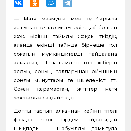
— Матч мазмұны мен өту барысы
жағынан өте тартысты әрі оңай болған
жоқ. Бірінші таймды жақсы өткіздік,
алайда екінші таймда бірнеше гол
соғатын мүмкіндіктерді пайдалана
алмадық. Пенальтиден гол жіберіп
алдық, соның салдарынан ойынның
соңғы минуттары өте шиеленісті өтті.
Соған қарамастан, жігіттер матч
жоспарын сақтай білді.
Допты тартып алғаннан кейінгі өтпелі
фазада бәрі бірдей ойдағыдай
шықпады — шабуылды дамытуда