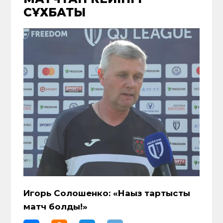
СҰХБАТЫ
Игорь Солошенко: «Нағыз тартысты
матч болды!»