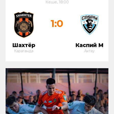
Кеше, 18:00
1:0
Шахтёр
Каспий М
Караганда
Актау