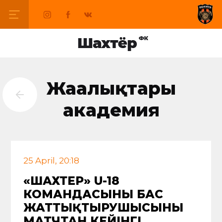
Жаңалықтары
академия
25 April, 20:18
«ШАХТЕР» U-18
КОМАНДАСЫНЫҢ БАС
ЖАТТЫҚТЫРУШЫСЫНЫҢ
МАТЧТАН КЕЙІНГІ