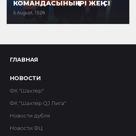
КОМАНДАСЫНЫҢ ІРІ ЖЕҢІСІ
6 August, 13:28
ГЛАВНАЯ
НОВОСТИ
ФК "Шахтёр"
ФК "Шахтёр QJ Лига"
Новости дубля
Новости ФЦ