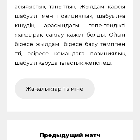
асығыстық таныттық. Жылдам қарсы
шабуыл мен позициялық шабуылға
көшудің арасындағы тепе-теңдікті
жақсырақ сақтау қажет болды. Ойын
біресе жылдам, біресе баяу темппен
өтті, әсіресе командаға позициялық
шабуыл құруда тұтастық жетіспеді.
Жаңалықтар тізіміне
Предыдущий матч