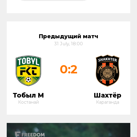
Предыдущий матч
31 July, 18:00
0:2
Тобыл М
Шахтёр
Костанай
Караганда