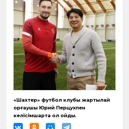
«Шахтер» футбол клубы жартылай
қорғаушы Юрий Перцухпен
келісімшартқа қол қойды.