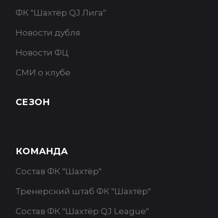
ФК "Шахтёр QJ Лига"
Новости дубля
Новости ФЦ
СМИ о клубе
СЕЗОН
КОМАНДА
Состав ФК "Шахтёр"
Тренерский штаб ФК "Шахтёр"
Состав ФК "Шахтёр QJ League"