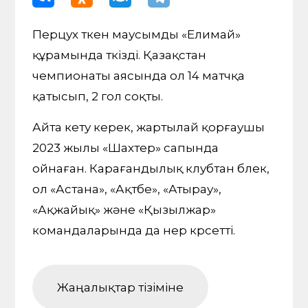
Перцух өткен маусымды «Елимай»
құрамында өткізді. Қазақстан
чемпионаты аясында ол 14 матчқа
қатысып, 2 гол соқты.
Айта кету керек, жартылай қорғаушы
2023 жылы «Шахтер» сапында
ойнаған. Карағандылық клубтан бөлек,
ол «Астана», «Ақтөбе», «Атырау»,
«Ақжайық» және «Қызылжар»
командаларында да өнер көрсетті.
Жаңалықтар тізіміне