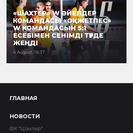
«ШАХТЁР» W ӘЙЕЛДЕР
КОМАНДАСЫ «ОҚЖЕТПЕС»
W КОМАНДАСЫН 5:1
ЕСЕБІМЕН СЕНІМДІ ТҮРДЕ
ЖЕҢДІ
4 August, 18:37
ГЛАВНАЯ
НОВОСТИ
ФК "Шахтёр"