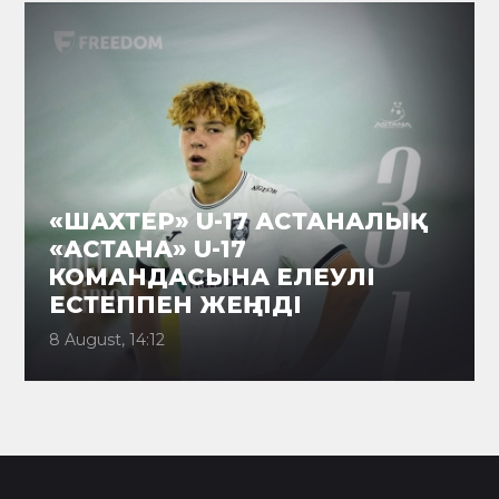
«ШАХТЕР» U-17 АСТАНАЛЫҚ
«АСТАНА» U-17
КОМАНДАСЫНА ЕЛЕУЛІ
ЕСТЕППЕН ЖЕҢІЛДІ
8 August, 14:12