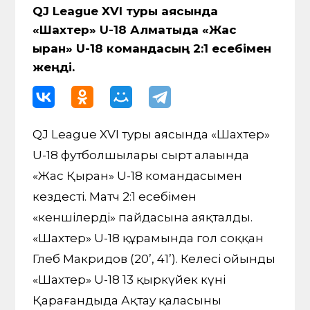
QJ League XVI туры аясында
«Шахтер» U-18 Алматыда «Жас
Қыран» U-18 командасың 2:1 есебімен
жеңді.
QJ League XVI туры аясында «Шахтер»
U-18 футболшылары сырт алаңында
«Жас Қыран» U-18 командасымен
кездесті. Матч 2:1 есебімен
«кеншілердің» пайдасына аяқталды.
«Шахтер» U-18 құрамында гол соққан
Глеб Макридов (20’, 41’). Келесі ойынды
«Шахтер» U-18 13 қыркүйек күні
Қарағандыда Ақтау қаласының