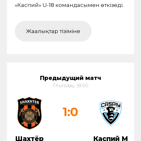
«Каспий» U-18 командасымен өткізеді.
Жаңалықтар тізіміне
Предыдущий матч
Thursday, 18:00
1:0
Шахтёр
Каспий М