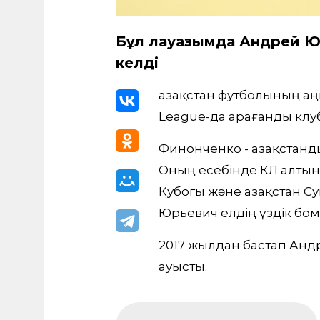
Бұл лауазымда Андрей Ю
келді
Қазақстан футболының 
League-да Қарағанды кл
Финонченко - Қазақстан
Оның есебінде ҚКЛ алты
Кубогы және Қазақстан С
Юрьевич елдің үздік бо
2017 жылдан бастап Ан
ауысты.