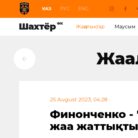
КАЗ
РУС
ENG
Жаңалықтар
Маусым
Жаң
25 August 2023, 04:28
Финонченко - 
жаңа жаттықт