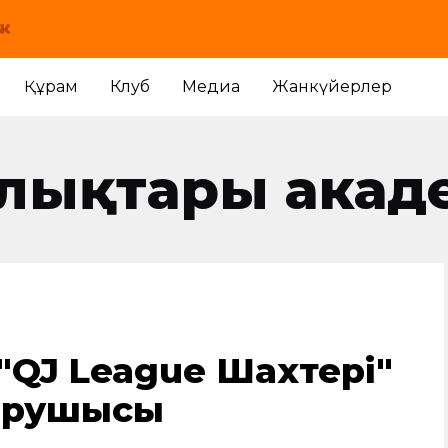
Құрам
Клуб
Медиа
Жанкүйерлер
алықтары акад
"QJ League Шахтері"
ырушысы