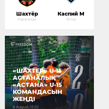
Шахтёр
Каспий М
Караганда
Актау
«ШАХТЕР» U-15
АСТАНАЛЫҚ
«АСТАНА» U-15
КОМАНДАСЫН
ЖЕҢДІ
8 August, 13:20