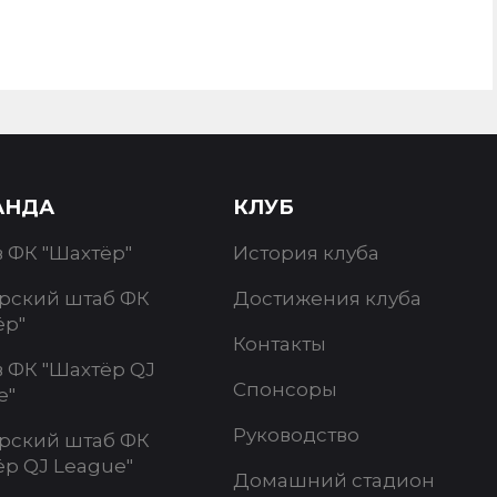
АНДА
КЛУБ
в ФК "Шахтёр"
История клуба
рский штаб ФК
Достижения клуба
ёр"
Контакты
в ФК "Шахтёр QJ
Спонсоры
e"
Руководство
рский штаб ФК
ёр QJ League"
Домашний стадион