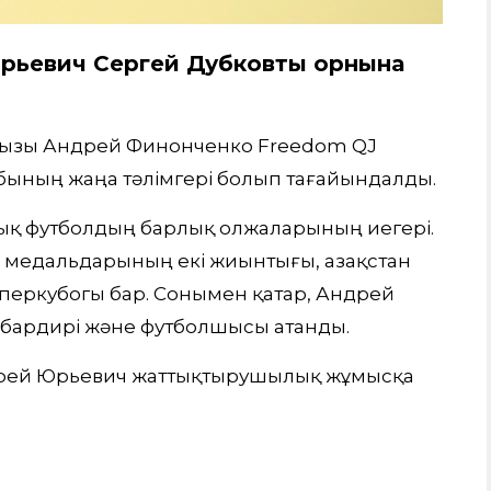
рьевич Сергей Дубковтың орнына
аңызы Андрей Финонченко Freedom QJ
убының жаңа тәлімгері болып тағайындалды.
дық футболдың барлық олжаларының иегері.
н медальдарының екі жиынтығы, Қазақстан
уперкубогы бар. Сонымен қатар, Андрей
мбардирі және футболшысы атанды.
дрей Юрьевич жаттықтырушылық жұмысқа