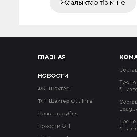
Жаңалықтар тізіміне
ГЛАВНАЯ
КОМ
Соста
НОВОСТИ
Трене
ФК "Шахтёр"
"Шахт
ФК "Шахтёр QJ Лига"
Соста
Leagu
Новости дубля
Трене
Новости ФЦ
"Шахт