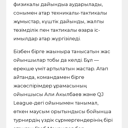
физикалық дайындыққа аударылады,
сонымен қатар техникалық-тактикалық
жұмыстар, күштік дайындық, жалпы
төзімділік пен тактикалық өзара іс-
қимылдар қатар жүргізіледі.
Бізбен бірге жақынырақ танысатын жас
ойыншылар тобы да келді. Бұл —
ерекше үміт артылатын жастар. Атап
айтқанда, командамен бірге
жасөспірімдер құрамасының
ойыншысы Али Акылбаев және QJ
League-дегі ойынымен танымал,
өткен маусым қорытындысы бойынша
турнирдің үздік сұрмергендерінің бірі