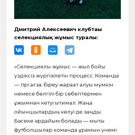
Дмитрий Алексеевич клубтағы
селекциялық жұмыс туралы:
«Селекциялық жұмыс — жыл бойы
үздіксіз жүргізілетін процесс. Команда
— тірі ағза: біреу жарақат алуы мүмкін
немесе белгілі бір себептермен
ұжымнан кетуі ықтимал. Жаңа
ойыншылардың келуі де заңды.
Бәсеке әрдайым болады — мықты
футболшылар команда құрамын үнемі