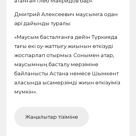
атанған Глеб Макридов бар».
Дмитрий Алексеевич маусымға одан
әрі дайындық туралы:
«Маусым басталғанға дейін Түркияда
тағы екі оқу-жаттығу жиынын өткізуді
жоспарлап отырмыз. Сонымен қатар,
маусымның басталу мерзіміне
байланысты Астана немесе Шымкент
қаласында қысқамерзімді жиын өткізуіміз
мүмкін».
Жаңалықтар тізіміне