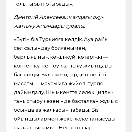
толықтырып отырады».
Дмитрий Алексеевич алдағы оқу-
жаттығу жиындары туралы:
«Бүгін біз Түркияға келдік. Ауа райы
сәл салқындау болғанымен,
барлығының көңіл-күйі көтеріңкі —
көптен күткен оқу-жаттығу жиындары
басталды. Бұл жиындардың негізгі
мақсаты — маусымға жүйелі түрде
дайындалу. Шымкентте селекциялық-
таныстыру кезеңінде басталған жұмыс
осында өз жалғасын табады. Біз
ойыншылармен жеке-жеке танысуды
жалғастырамыз. Негізгі назар