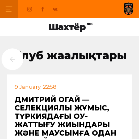
Клуб жаңалықтары
9 January, 22:58
ДМИТРИЙ ОГАЙ —
СЕЛЕКЦИЯЛЫҚ ЖҰМЫС,
ТҮРКИЯДАҒЫ ОҚУ-
ЖАТТЫҒУ ЖИЫНДАРЫ
ЖӘНЕ МАУСЫМҒА ОДАН