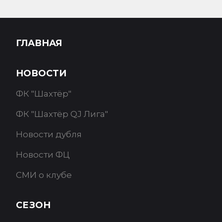
ГЛАВНАЯ
НОВОСТИ
ФК "Шахтёр"
ФК "Шахтёр QJ Лига"
Новости дубля
Новости ФЦ
СМИ о клубе
СЕЗОН