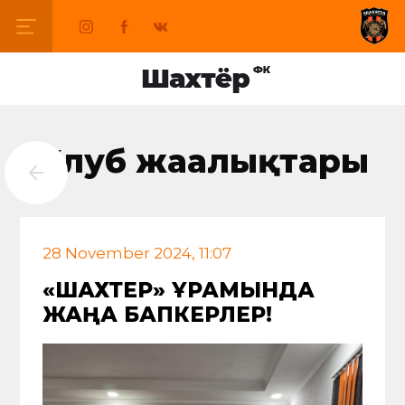
Клуб жаңалықтары
28 November 2024, 11:07
«ШАХТЕР» ҚҰРАМЫНДА
ЖАҢА БАПКЕРЛЕР!