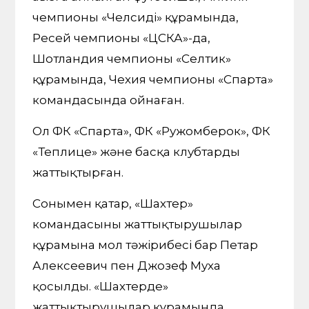
чемпионы «Челсидің» құрамында,
Ресей чемпионы «ЦСКА»-да,
Шотландия чемпионы «Селтик»
құрамында, Чехия чемпионы «Спарта»
командасында ойнаған.
Ол ФК «Спарта», ФК «Ружомберок», ФК
«Теплице» және басқа клубтарды
жаттықтырған.
Сонымен қатар, «Шахтер»
командасының жаттықтырушылар
құрамына мол тәжірибесі бар Петар
Алексеевич пен Джозеф Муха
қосылды. «Шахтерде»
жаттықтырушылар құрамында