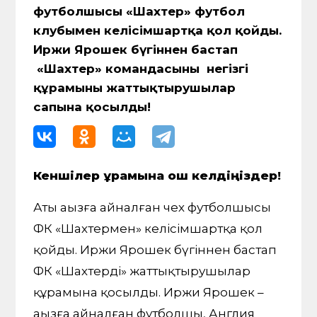
футболшысы «Шахтер» футбол
клубымен келісімшартқа қол қойды.
Иржи Ярошек бүгіннен бастап
«Шахтер» командасының негізгі
құрамының жаттықтырушылар
сапына қосылды!
Кеншілер құрамына қош келдіңіздер!
Аты аңызға айналған чех футболшысы
ФК «Шахтермен» келісімшартқа қол
қойды. Иржи Ярошек бүгіннен бастап
ФК «Шахтердің» жаттықтырушылар
құрамына қосылды. Иржи Ярошек –
аңызға айналған футболшы, Англия