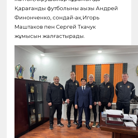
Қарағанды футболының аңызы Андрей
Финонченко, сондай-ақ Игорь
Маштаков пен Сергей Ткачук
жұмысын жалғастырады.