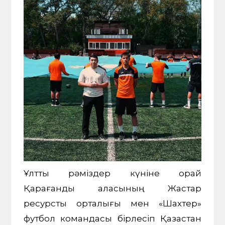
Ұлттық рәміздер күніне орай
Қарағанды қаласының Жастар
ресурстық орталығы мен «Шахтер»
футбол командасы бірлесіп Қазақстан