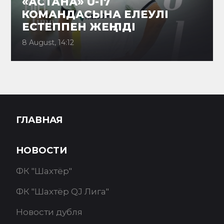
«АСТАНА» U-17
КОМАНДАСЫНА ЕЛЕУЛІ
ЕСТЕППЕН ЖЕҢІЛДІ
8 August, 14:12
ГЛАВНАЯ
НОВОСТИ
ФК "Шахтёр"
ФК "Шахтёр QJ Лига"
Новости дубля