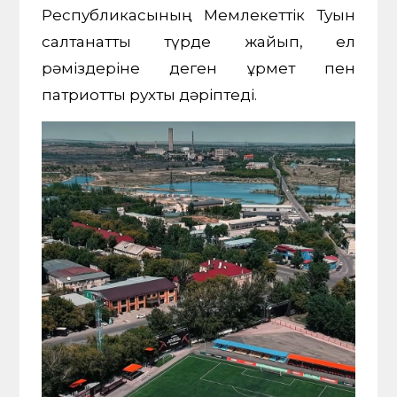
Республикасының Мемлекеттік Туын
салтанатты түрде жайып, ел
рәміздеріне деген құрмет пен
патриоттық рухты дәріптеді.