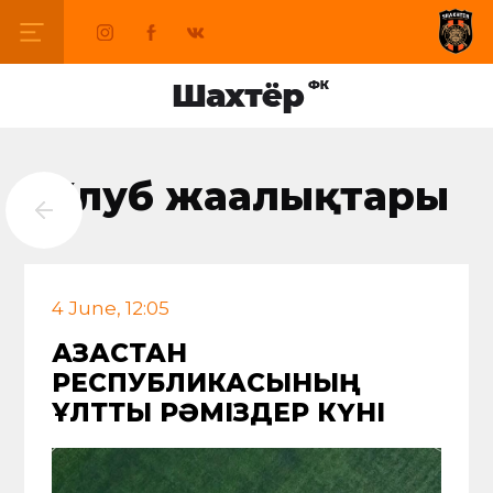
Клуб жаңалықтары
4 June, 12:05
ҚАЗАҚСТАН
РЕСПУБЛИКАСЫНЫҢ
ҰЛТТЫҚ РӘМІЗДЕР КҮНІ