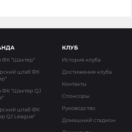
АНДА
КЛУБ
в ФК "Шахтёр"
История клуба
рский штаб ФК
Достижения клуба
ёр"
Контакты
в ФК "Шахтёр QJ
Спонсоры
e"
Руководство
рский штаб ФК
ёр QJ League"
Домашний стадион