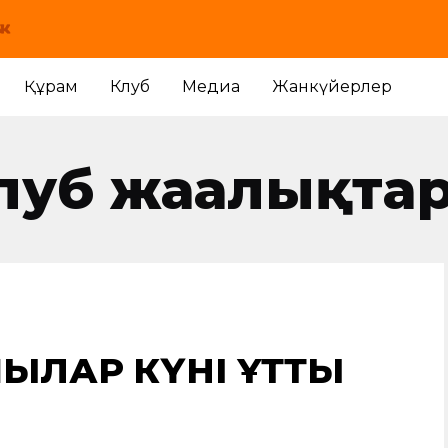
Құрам
Клуб
Медиа
Жанкүйерлер
луб жаңалықта
ЫЛАР КҮНІ ҚҰТТЫ