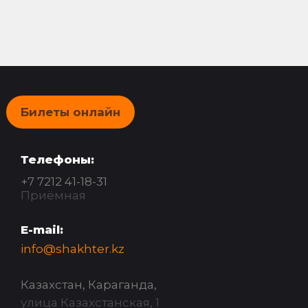
Билеты онлайн
Телефоны:
+7 7212 41-18-31
Приёмная
E-mail:
info@shakhter.kz
Казахстан, Караганда,
улица Казахстанская, 1