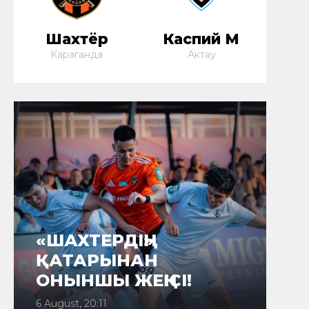
Шахтёр
Каспий М
Караганда
Актау
«ШАХТЕРДІҢ»
ҚАТАРЫНАН
ОНЫНШЫ ЖЕҢІСІ!
6 August, 20:11