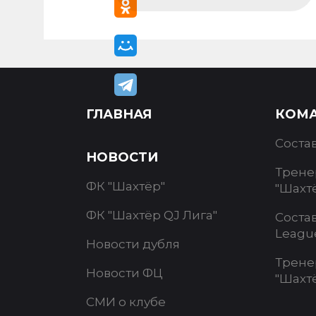
ГЛАВНАЯ
КОМ
Соста
НОВОСТИ
Трене
ФК "Шахтёр"
"Шахт
ФК "Шахтёр QJ Лига"
Соста
Leagu
Новости дубля
Трене
Новости ФЦ
"Шахт
СМИ о клубе