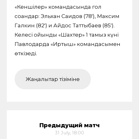
«Кеншілер» командасында гол
соққандар: Эльхан Саидов (78'), Максим
Галкин (82') и Айдос Таттыбаев (85').
Келесі ойынды «Шахтер» 1 тамыз күні
Павлодарда «Иртыш» командасымен
өткізеді.
Жаңалықтар тізіміне
Предыдущий матч
31 July, 18:00