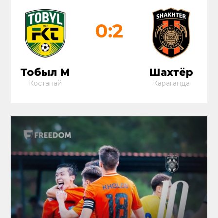
0:2
Тобыл М
Шахтёр
Костанай
Караганда