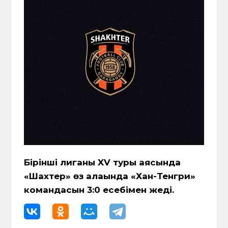
Бірінші лиганың XV туры аясында
«Шахтер» өз алаңында «Хан-Тенгри»
командасын 3:0 есебімен жеңді.