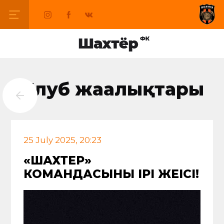
Клуб жаңалықтары
25 July 2025, 20:23
«ШАХТЕР»
КОМАНДАСЫНЫҢ ІРІ ЖЕҢІСІ!