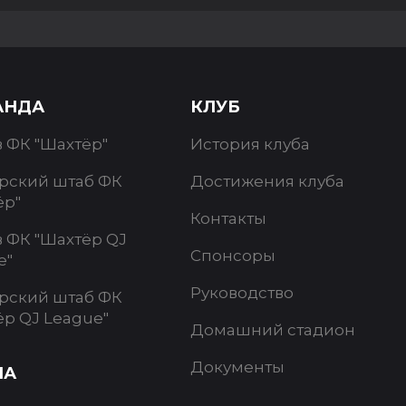
АНДА
КЛУБ
в ФК "Шахтёр"
История клуба
рский штаб ФК
Достижения клуба
ёр"
Контакты
в ФК "Шахтёр QJ
Спонсоры
e"
Руководство
рский штаб ФК
ёр QJ League"
Домашний стадион
Документы
ИА