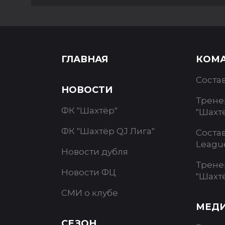
ГЛАВНАЯ
КОМ
Соста
НОВОСТИ
Трене
ФК "Шахтёр"
"Шахт
ФК "Шахтёр QJ Лига"
Соста
Leagu
Новости дубля
Трене
Новости ФЦ
"Шахт
СМИ о клубе
МЕД
СЕЗОН