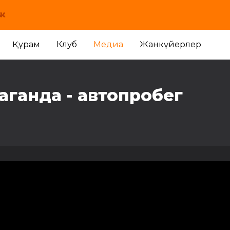
Құрам
Клуб
Медиа
Жанкүйерлер
аганда - автопробег