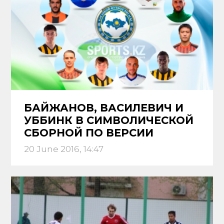
БАЙЖАНОВ, ВАСИЛЕВИЧ И
УББИНК В СИМВОЛИЧЕСКОЙ
СБОРНОЙ ПО ВЕРСИИ
SPORTS.KZ
20 June 2016, 14:47