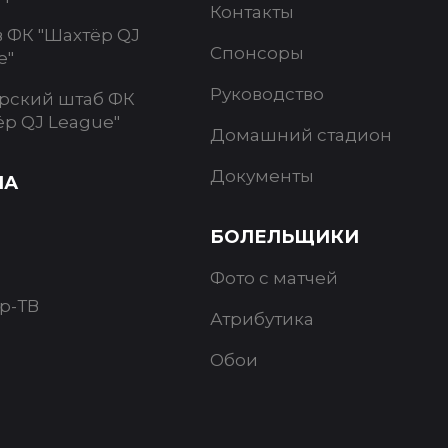
Контакты
в ФК "Шахтёр QJ
Спонсоры
e"
Руководство
рский штаб ФК
ёр QJ League"
Домашний стадион
Документы
ИА
БОЛЕЛЬЩИКИ
Фото с матчей
р-ТВ
Атрибутика
Обои