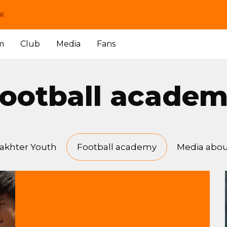
m
Club
Media
Fans
ootball acade
akhter Youth
Football academy
Media abou