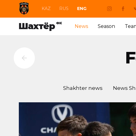
KAZ
RUS
ENG
News
Season
Tea
F
Shakhter news
News Sh