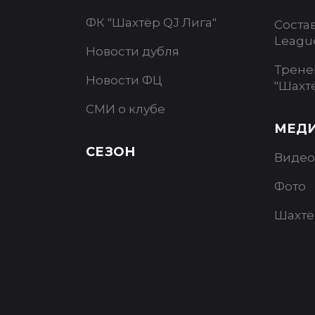
ФК "Шахтёр QJ Лига"
Соста
Leagu
Новости дубля
Трене
Новости ФЦ
"Шахт
СМИ о клубе
МЕД
СЕЗОН
Видео
Фото
Шахтё