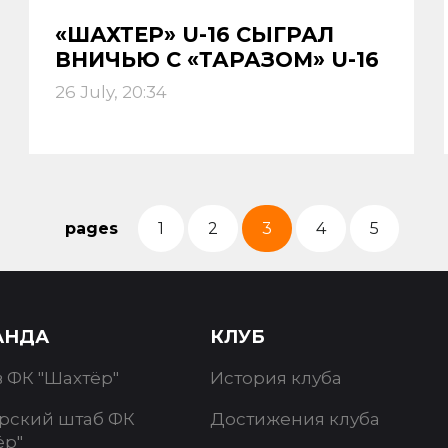
«ШАХТЕР» U-16 СЫГРАЛ
ВНИЧЬЮ С «ТАРАЗОМ» U-16
26 July, 20:34
pages
1
2
3
4
5
АНДА
КЛУБ
в ФК "Шахтёр"
История клуба
рский штаб ФК
Достижения клуба
ёр"