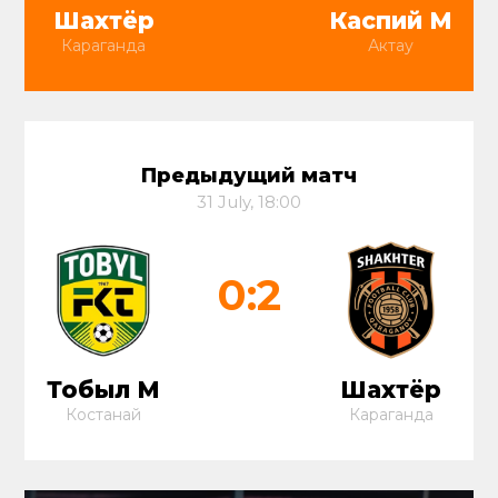
Шахтёр
Каспий М
Караганда
Актау
Предыдущий матч
31 July, 18:00
0:2
Тобыл М
Шахтёр
Костанай
Караганда