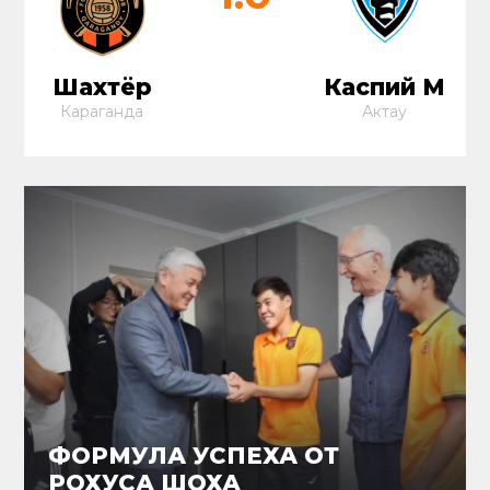
Шахтёр
Каспий М
Караганда
Актау
ФОРМУЛА УСПЕХА ОТ
РОХУСА ШОХА