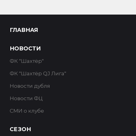
ГЛАВНАЯ
НОВОСТИ
ФК "Шахтёр"
ФК "Шахтёр QJ Лига"
Новости дубля
Новости ФЦ
СМИ о клубе
СЕЗОН