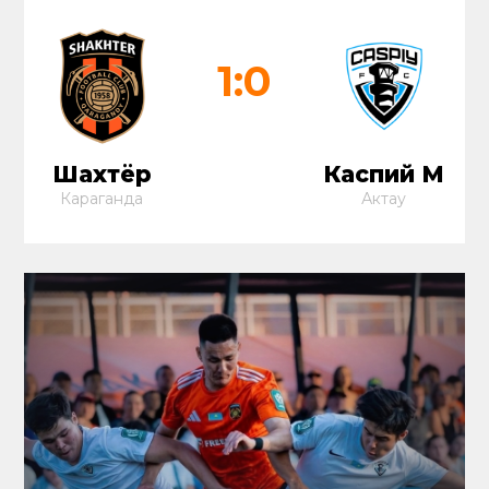
1:0
Шахтёр
Каспий М
Караганда
Актау