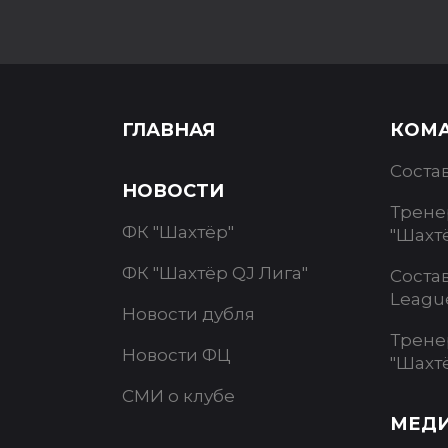
ГЛАВНАЯ
КОМ
Соста
НОВОСТИ
Трене
ФК "Шахтёр"
"Шахт
ФК "Шахтёр QJ Лига"
Соста
Leagu
Новости дубля
Трене
Новости ФЦ
"Шахт
СМИ о клубе
МЕД