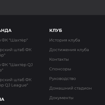
АНДА
КЛУБ
в ФК "Шахтёр"
История клуба
рский штаб ФК
Достижения клуба
ёр"
Контакты
в ФК "Шахтёр QJ
Спонсоры
e"
Руководство
рский штаб ФК
ёр QJ League"
Домашний стадион
Документы
ИА